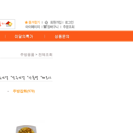
주방용품
>
전체조회
주방잡화(970)