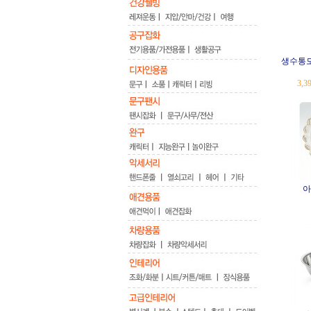
생수통모양
3,3
아