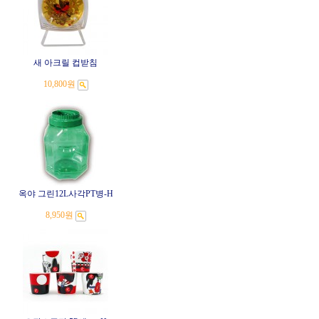
새 아크릴 컵받침
10,800원
옥야 그린12L사각PT병-H
8,950원