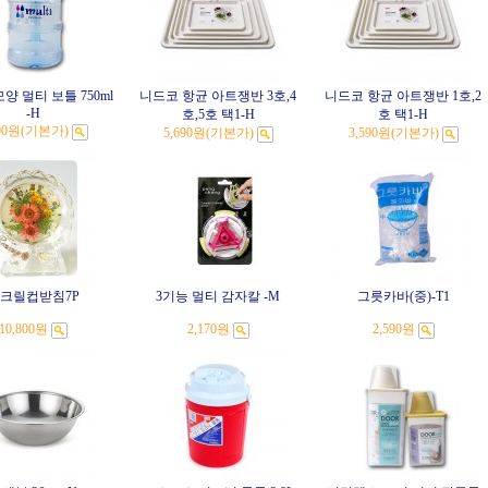
 멀티 보틀 750ml
니드코 항균 아트쟁반 3호,4
니드코 항균 아트쟁반 1호,2
-H
호,5호 택1-H
호 택1-H
90원
(기본가)
5,690원
(기본가)
3,590원
(기본가)
크릴컵받침7P
3기능 멀티 감자칼 -M
그릇카바(중)-T1
10,800원
2,170원
2,590원