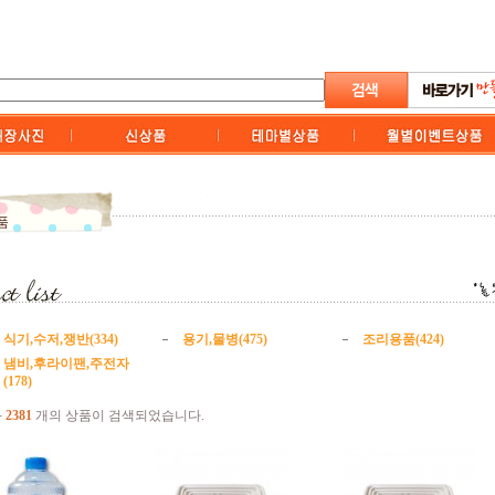
품
식기,수저,쟁반(334)
용기,물병(475)
조리용품(424)
냄비,후라이팬,주전자
(178)
과
2381
개의 상품이 검색되었습니다.