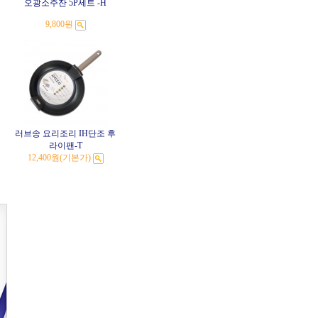
오광소주잔 5P세트 -H
9,800원
러브송 요리조리 IH단조 후
라이팬-T
12,400원
(기본가)