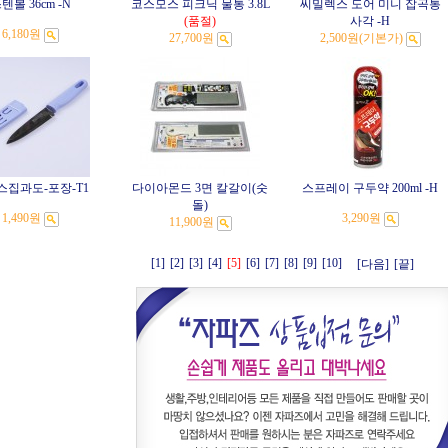
텐볼 36cm -N
코스모스 피크닉 물통 3.8L
씨밀렉스 도어 미니 잡곡통
(품절)
사각 -H
6,180원
27,700원
2,500원
(기본가)
스집과도-포장-T1
다이아몬드 3면 칼갈이(숫
스프레이 구두약 200ml -H
돌)
1,490원
3,290원
11,900원
[1]
[2]
[3]
[4]
[5]
[6]
[7]
[8]
[9]
[10]
[다음]
[끝]