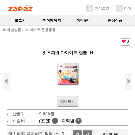
카테고리
검색
로그인
마이페이지
장바구니
관심상품
테마별상품
다이어트,운동용품
0
잇츠파워 다이어트 짐볼 -H
상세보기
상품가 :
9,800
원
배송비 :
(조건)
!
지역별
!
잇츠파워 다이어트 짐볼 -H
9,800
원
+1
-1