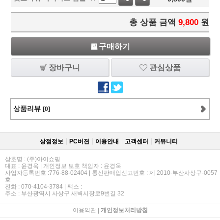
총 상품 금액
9,800
원
구매하기
장바구니
관심상품
상품리뷰
[0]
상점정보
PC버젼
이용안내
고객센터
커뮤니티
상호명 : (주)아이쇼핑
대표 : 윤경욱 | 개인정보 보호 책임자 : 윤경욱
사업자등록번호 :776-88-02404 | 통신판매업신고번호 : 제 2010-부산사상구-0057
호
전화 : 070-4104-3784 | 팩스 :
주소 : 부산광역시 사상구 새벽시장로9번길 32
이용약관
|
개인정보처리방침