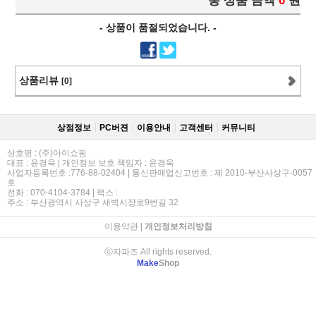
총 상품 금액
0
원
- 상품이 품절되었습니다. -
상품리뷰
[0]
상점정보
PC버젼
이용안내
고객센터
커뮤니티
상호명 : (주)아이쇼핑
대표 : 윤경욱 | 개인정보 보호 책임자 : 윤경욱
사업자등록번호 :776-88-02404 | 통신판매업신고번호 : 제 2010-부산사상구-0057
호
전화 : 070-4104-3784 | 팩스 :
주소 : 부산광역시 사상구 새벽시장로9번길 32
이용약관
|
개인정보처리방침
ⓒ자파즈 All rights reserved.
Make
Shop